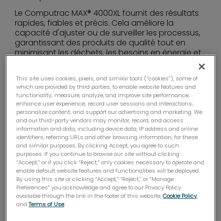
Le
Computrac
MAX® 4000XL fournit des résultats
rapides, fiables et précis. Cela améliore la
capacité d'ajuster ou de surveiller les processus,
garantissant des produits de qualité tout en
minimisant les déchets, les besoins en énergie et
les heures de travail. La facilité d'utilisation et la
durabilité, ainsi qu'un service et une assistance
This site uses cookies, pixels, and similar tools (“cookies”), some of
de qualité supérieure font du
Computrac
® MAX®
which are provided by third parties, to enable website features and
4000XL un choix idéal pour les environnements
de
functionality; measure, analyze, and improve site performance;
recherche
et développement
, de fabrication et
enhance user experience; record user sessions and interactions;
de laboratoire.
personalize content; and support our advertising and marketing. We
and our third-party vendors may monitor, record, and access
information and data, including device data, IP address and online
ACHETER MAINTENANT
identifiers, referring URLs and other browsing information, for these
and similar purposes. By clicking Accept, you agree to such
purposes. If you continue to browse our site without clicking
“Accept,” or if you click “Reject,” only cookies necessary to operate and
Précision
:
enable default website features and functionalities will be deployed.
By using this site or clicking “Accept,” “Reject,” or “Manage
Des résultats précis et répétables grâce à une
Preferences” you acknowledge and agree to our Privacy Policy
balance d'une résolution de 100 microgrammes.
available through the link in the footer of this website,
Cookie Policy
,
and
Terms of Use
.
Durable
: