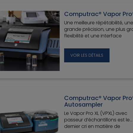
Computrac® Vapor Pro
Une meilleure répétabilité, un
grande précision, une plus g
flexibilité et une interface
utilisateur avancée - le Vapor
XL est la dernière innovation
d'analyse spécifique à l'humi
VOIR LES DÉTAILS
de Computrac®.
Computrac® Vapor Pro
Autosampler
Le Vapor Pro XL (VPXL) avec
passeur d’échantillons est le
dernier cri en matière de
technologie d'analyse de