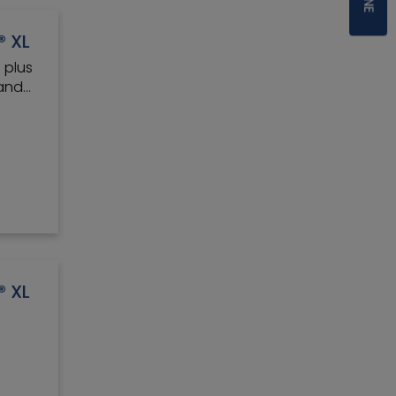
® XL
e plus
rande
 Pro®
dité
® XL