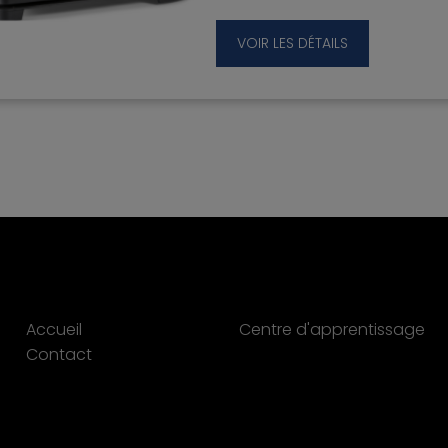
l'humidité. Il offre exactitude,
précision, flexibilité et
VOIR LES DÉTAILS
automatisation pour tester j
16 échantillons avec des profi
test individuels.
Accueil
Centre d'apprentissage
Contact