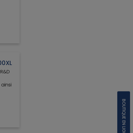
cité
esoins
avail.
00XL
a R&D
 ainsi
re.
nt
BOUTIQUE EN LIGNE
ulier
ures