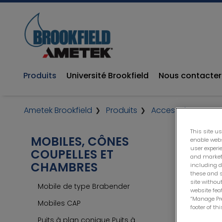
Produits
Université Brookfield
Nous contacter
Ametek Brookfield
Produits
Accessoires
Mo
This site us
MOBILES, CÔNES
enable webs
user experi
COUPELLES ET
and marketi
CHAMBRES
including d
these and s
site without
Mobile de type Brabender
website feat
“Manage Pre
Mobiles CAP
footer of th
Puits à plan conique Puits à