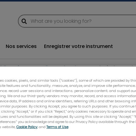
global-search
global-search
Nos services
Enregistrer votre instrument
biles, Cônes coupelles et Chambres
Puits à plan coni
es cookies, pixels, and similar tools (“cookies”), some of which are provided by thir
ite features and functionality; measure, analyze, and improve site performanc
ence; record user sessions and interactions; personalize content; and support our
ng. We and our third-party vendors may monitor, record, and access informatio
evice data, IP address and online identifiers, referring URLs and other browsing inf
imilar purposes. By clicking Accept, you agree to such purposes. If you continue 
 clicking “Accept,” or if you click “Reject,” only cookies necessary to operate and e
ures and functionalities will be deployed. By using this site or clicking “Accept,” “R
ferences” you acknowledge and agree to our Privacy Policy available through the l
is website,
Cookie Policy
, and
Terms of Use
.