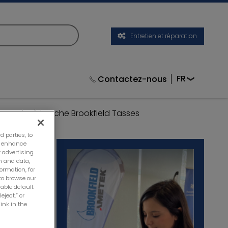
Entretien et réparation
Contactez-nous
que Puits à broche Brookfield Tasses
d parties, to
e; enhance
 advertising
n and data,
ormation, for
to browse our
nable default
eject,” or
ink in the